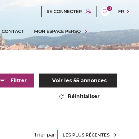
0
SE CONNECTER
FR
ESPACE PROPRIÉTAIRE
CONTACT
MON ESPACE PERSO
ESPACE GESTION
ESPACE SYNDIC
Filtrer
Voir les
55
annonces
Réinitialiser
Trier par
LES PLUS RÉCENTES