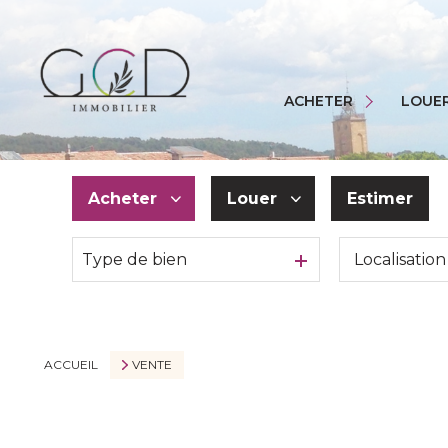
NOS BIENS
NOS LOCAUX
ACHETER
LOUE
NOS COMMERCES
NOS PROGRAMMES NE
Acheter
Louer
Estimer
Type de bien
De l'ancien
à l'année
Du neuf
De l'immo pro
De l'immo pro
ACCUEIL
VENTE