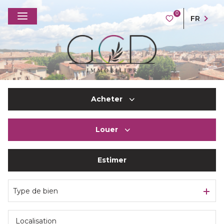
0
FR
Acheter
Louer
De l'ancien
Du neuf
Estimer
à l'année
De l'immo pro
De l'immo pro
Type de bien