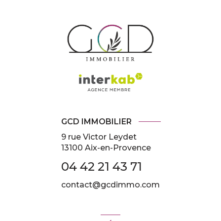
VOIR LE DÉTAIL DU LOT
N°B203
Étage : 2ème
VOIR LE DÉTAIL DU LOT
N°B005
RDC
VOIR LE DÉTAIL DU LOT
GCD IMMOBILIER
9 rue Victor Leydet
13100 Aix-en-Provence
04 42 21 43 71
contact@gcdimmo.com