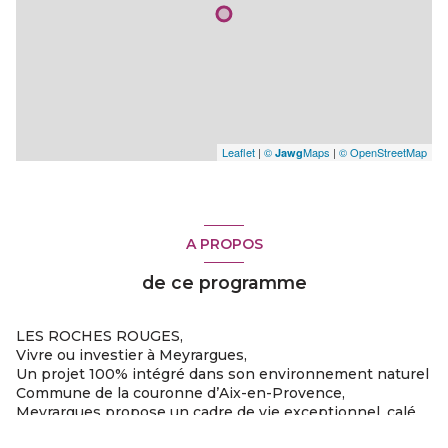
Leaflet
|
©
Maps
|
© OpenStreetMap
Jawg
A PROPOS
de ce programme
LES ROCHES ROUGES,
Vivre ou investier à Meyrargues,
Un projet 100% intégré dans son environnement naturel
Commune de la couronne d’Aix-en-Provence,
Meyrargues propose un cadre de vie exceptionnel, calé
au contrefort des collines de Sainte-Victoire et aux